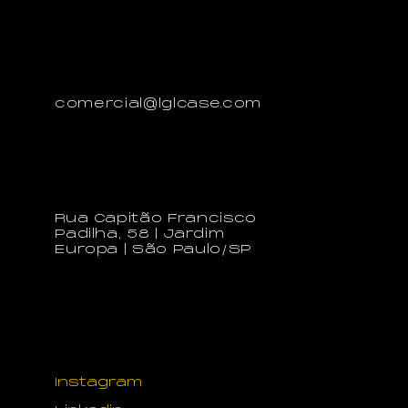
Envie-nos um e-mail
comercial@lglcase.com
Nosso Escritório
Rua Capitão Francisco
Padilha, 58 | Jardim
Europa | São Paulo/SP
Redes Sociais
Instagram