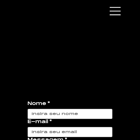
Vamos discutir seu projeto
Agende uma reunIão conosco
E-mail: comercial@lglcase.com
Nome
*
E-mail
*
Messagem
*