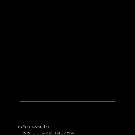
Entre em contato
Vamos falar de seu projeto.
Junte-se a nós para um
café!
Novos Negócios
São Paulo:
+55 11 972091754