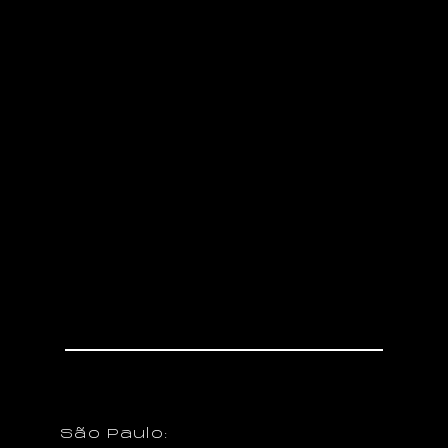
Entre em contato
Vamos falar de seu projeto.
Junte-se a nós para um
café!
Novos Negócios
São Paulo: