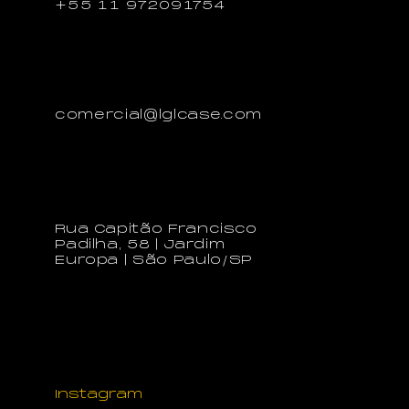
+55 11 972091754
Envie-nos um e-mail
comercial@lglcase.com
Nosso Escritório
Rua Capitão Francisco
Padilha, 58 | Jardim
Europa | São Paulo/SP
Redes Sociais
Instagram